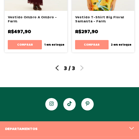
Vestido Ombro A Ombro -
Vestido T-Shirt Big Floral
Farm
Samanta - Farm
R$497,90
R$297,90
COMPRAR
COMPRAR
1
em estoque
2
em estoque
3
/
3
DEPARTAMENTOS