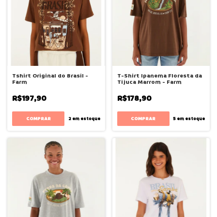
Tshirt Original do Brasil -
T-Shirt Ipanema Floresta da
Farm
Tijuca Marrom - Farm
R$197,90
R$178,90
COMPRAR
COMPRAR
2
em estoque
5
em estoque