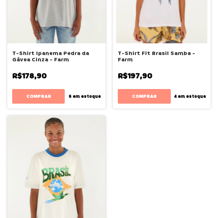
T-Shirt Ipanema Pedra da
T-Shirt Fit Brasil Samba -
Gávea Cinza - Farm
Farm
R$178,90
R$197,90
COMPRAR
COMPRAR
6
em estoque
4
em estoque