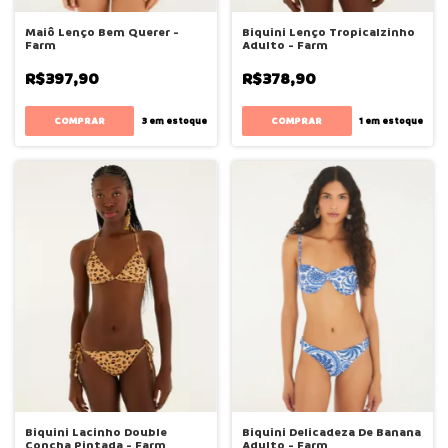
Maiô Lenço Bem Querer -
Biquini Lenço Tropicalzinho
Farm
Adulto - Farm
R$397,90
R$378,90
COMPRAR
COMPRAR
3
em estoque
1
em estoque
Biquini Lacinho Double
Biquini Delicadeza De Banana
Concha Pintada - Farm
Adulto - Farm