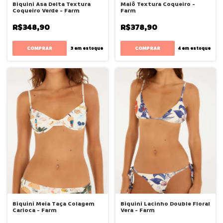
Biquini Asa Delta Textura
Maiô Textura Coqueiro -
Coqueiro Verde - Farm
Farm
R$348,90
R$378,90
COMPRAR
COMPRAR
3
em estoque
4
em estoque
Biquini Meia Taça Colagem
Biquini Lacinho Double Floral
Carioca - Farm
Vera - Farm