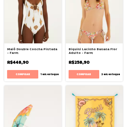
Maiô Double Concha Pintada
Biquini Lacinho Banana Flor
- Farm
Adulto - Farm
R$448,90
R$258,90
COMPRAR
COMPRAR
1
em estoque
2
em estoque