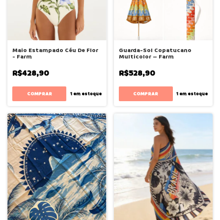
Maio Estampado Céu De Flor
Guarda-Sol Copatucano
- Farm
Multicolor – Farm
R$428,90
R$528,90
COMPRAR
1
em estoque
1
em estoque