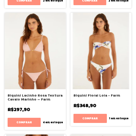
COMPRAR
COMPRAR
2
em estoque
2
em estoque
Biquini Lacinho Rosa Textura
Biquini Floral Lola - Farm
Cavalo Marinho – Farm
R$348,90
R$297,90
COMPRAR
1
em estoque
COMPRAR
4
em estoque