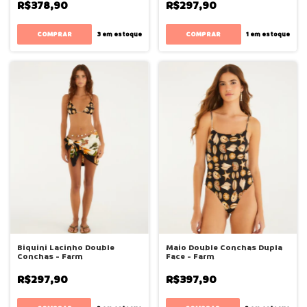
R$378,90
R$297,90
COMPRAR
COMPRAR
3
em estoque
1
em estoque
Biquini Lacinho Double
Maio Double Conchas Dupla
Conchas - Farm
Face - Farm
R$297,90
R$397,90