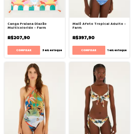
Canga Praiana Diazão
Maiô Afeto Tropical Adulto -
Multicolorido - Farm
Farm
R$207,90
R$397,90
COMPRAR
3
em estoque
1
em estoque