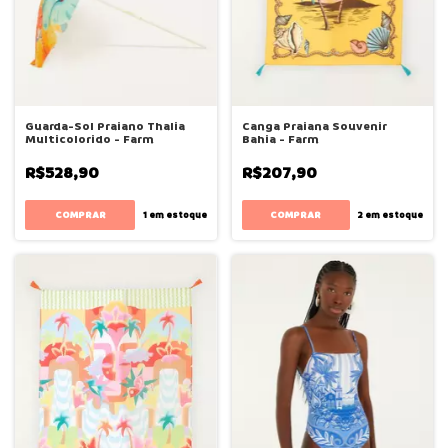
Guarda-Sol Praiano Thalia
Canga Praiana Souvenir
Multicolorido - Farm
Bahia - Farm
R$528,90
R$207,90
1
em estoque
2
em estoque