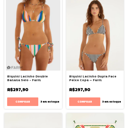
Biquini Lacinho Double
Biquini Lacinho Dupla Face
Banana Selo - Farm
Peixe Copa – Farm
R$297,90
R$297,90
COMPRAR
COMPRAR
3
em estoque
3
em estoque