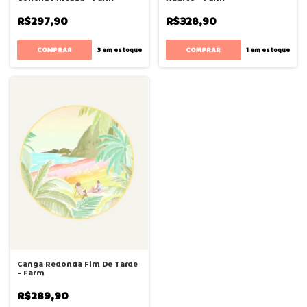
R$297,90
R$328,90
COMPRAR
COMPRAR
3
em estoque
1
em estoque
Canga Redonda Fim De Tarde
- Farm
R$289,90