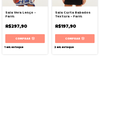
Saia Vera Lenço -
Saia Curta Babados
Farm
Textura - Farm
R$297,90
R$197,90
COMPRAR
COMPRAR
1
em estoque
2
em estoque