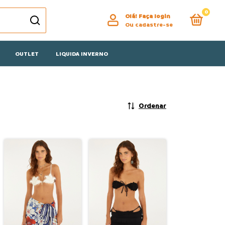
0
Olá!
Faça login
Ou cadastre-se
OUTLET
LIQUIDA INVERNO
Ordenar