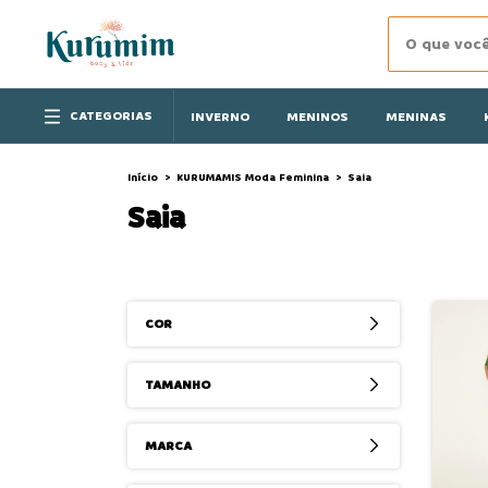
CATEGORIAS
INVERNO
MENINOS
MENINAS
Início
>
KURUMAMIS Moda Feminina
>
Saia
Saia
COR
TAMANHO
MARCA