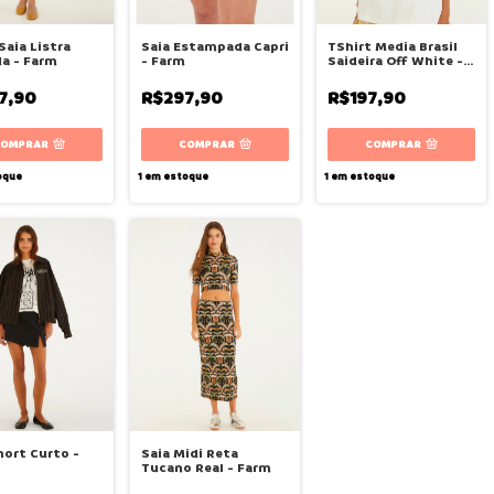
Saia Listra
Saia Estampada Capri
TShirt Media Brasil
a - Farm
- Farm
Saideira Off White -
Farm
7,90
R$297,90
R$197,90
COMPRAR
COMPRAR
COMPRAR
oque
1
em estoque
1
em estoque
hort Curto -
Saia Midi Reta
Tucano Real - Farm