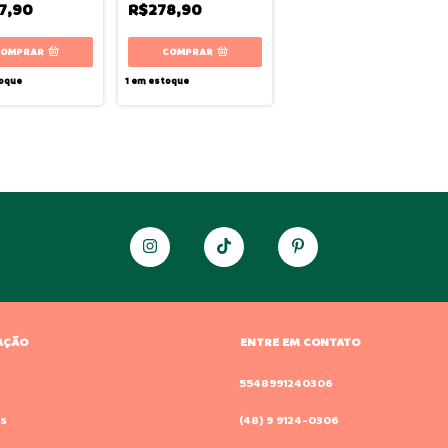
7,90
R$278,90
COMPRAR
COMPRAR
oque
1
em estoque
AÇÃO
ENTRE EM CONTATO
o
5548991240306
s
(48) 9 9124-0306