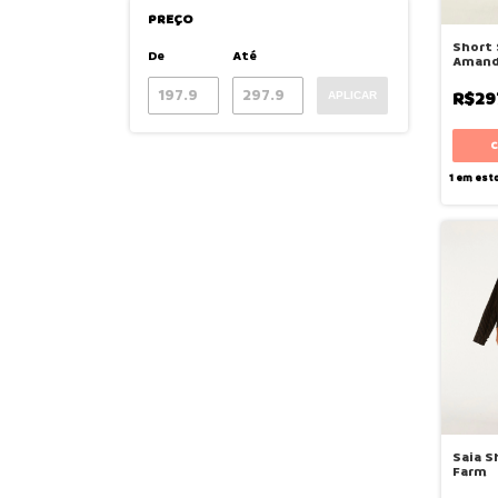
PREÇO
Short 
De
Até
Amand
R$29
APLICAR
1
em est
Saia S
Farm