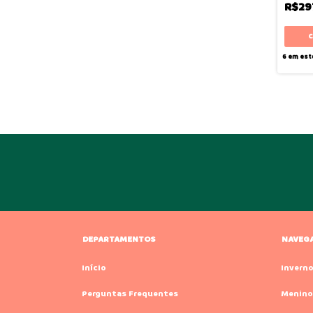
R$29
6
em est
DEPARTAMENTOS
NAVEG
Início
Invern
Perguntas Frequentes
Menino